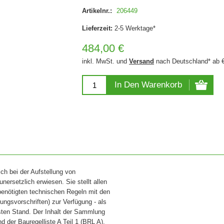
Artikelnr.:
206449
Lieferzeit:
2-5 Werktage*
484,00 €
inkl. MwSt. und
Versand
nach Deutschland* ab 
In Den Warenkorb
ch bei der Aufstellung von
ersetzlich erwiesen. Sie stellt allen
benötigten technischen Regeln mit den
gsvorschriften) zur Verfügung - als
sten Stand. Der Inhalt der Sammlung
 der Bauregelliste A Teil 1 (BRL A).