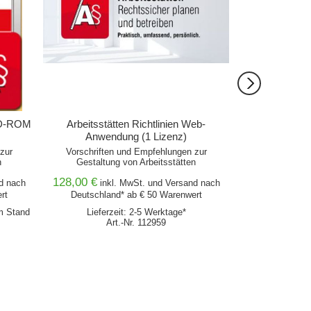
 CD-ROM
Arbeitsstätten Richtlinien Web-
Arbeits
Anwendung (1 Lizenz)
zur
Vorschriften und Empfehlungen zur
mit Technischen
n
Gestaltung von Arbeitsstätten
(ASR) und wei
128,00 €
149,00 €
d
nach
inkl. MwSt. und
Versand
nach
ink
rt
Deutschland* ab € 50 Warenwert
Deutschlan
em Stand
Lieferzeit: 2-5 Werktage*
Fortsetzungswerk
Art.-Nr. 112959
Ar