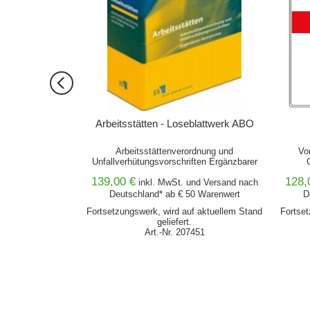
Bestand.
Arbeitsstätten - Loseblattwerk ABO
tätten
Arbeitsstättenverordnung und
Vo
Unfallverhütungsvorschriften Ergänzbarer
Kommentar nebst Vorschriften, Texten und
139,00 €
128,
nd
Versand
nach
inkl. MwSt. und
Arbeitshilfen
Versand
nach
0 Warenwert
Deutschland* ab € 50 Warenwert
D
erktage*
Fortsetzungswerk, wird auf aktuellem Stand
Fortset
338
geliefert.
Art.-Nr. 207451