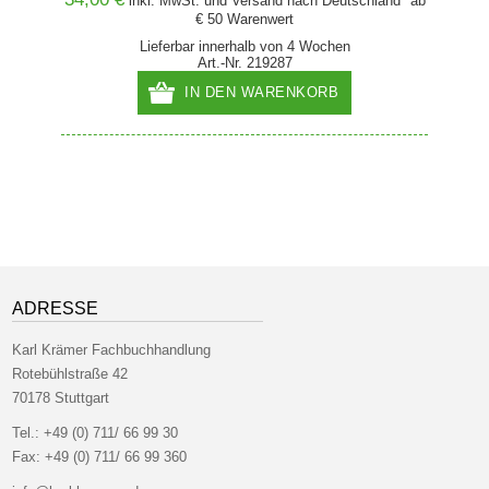
and* ab
inkl. MwSt. und
Versand
nach Deutschland* ab
€ 50 Warenwert
Lieferbar innerhalb von 4 Wochen
Art.-Nr. 219287
IN DEN WARENKORB
ADRESSE
Karl Krämer Fachbuchhandlung
Rotebühlstraße 42
70178 Stuttgart
Tel.:
+49 (0) 711/ 66 99 30
Fax:
+49 (0) 711/ 66 99 360