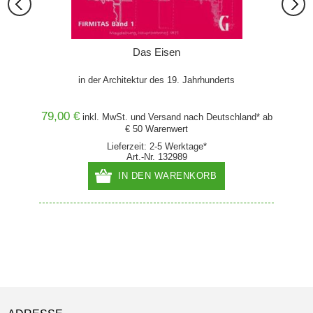
Das Eisen
der
in der Architektur des 19. Jahrhunderts
79,00 €
and* ab
inkl. MwSt. und
Versand
nach Deutschland* ab
€ 50 Warenwert
Lieferzeit: 2-5 Werktage*
Art.-Nr. 132989
IN DEN WARENKORB