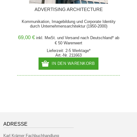
ADVERTISING ARCHITECTURE
Kommunikation, Imagebildung und Corporate Identity
durch Unternehmensarchitektur (1950-2000)
69,00 €
9,80 
and* ab
inkl. MwSt. und
Versand
nach Deutschland* ab
€ 50 Warenwert
Lieferzeit: 2-5 Werktage*
Art.-Nr. 211663
IN DEN WARENKORB
ADRESSE
Karl Krämer Fachbuchhandlung